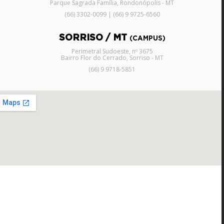
Parque Sagrada Família, Rondonópolis - MT
(66) 3302-0099 | (66) 9 9725-6560
SORRISO / MT
(CAMPUS)
Perimetral Sudoeste, nº 3675
Bairro Flor do Cerrado, Sorriso - MT
(66) 9 9718-5851