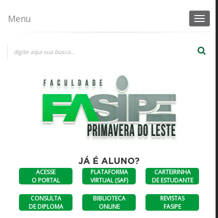
Menu
Toggle
navigat
×
Consultas a diplomas
DIPLOMAS
CONSULTA AO
ANTERIORES A
DIPLOMA
JULHO DE 2023
DIGITAL
JÁ É ALUNO?
ACESSE
PLATAFORMA
CARTEIRINHA
O PORTAL
VIRTUAL (SAF)
DE ESTUDANTE
CONSULTA
BIBLIOTECA
REVISTAS
DE DIPLOMA
ONLINE
FASIPE