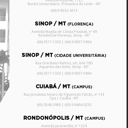
Avenida Imperial, 7725
Buritis Universitário, Primavera do Leste - MT
(66) 9 9232-4213
SINOP / MT
(FLORENÇA)
Avenida Magda de Cássia Pissinati, nº 69
Residencial Florença, Sinop - MT
(66) 3517-1320 | (66) 9 9657-5964
SINOP / MT
(CIDADE UNIVERSITÁRIA)
Rua Graciliano Ramos, s/n, lote 78D
Aquarela das Artes, Sinop - MT
(66) 3517-1320 | (66) 9 9657-5964
CUIABÁ / MT
(CAMPUS)
Rua Jornalista Amaro de Figueiredo Falcão, nº 133
Cpa I, Cuiabá - MT
(65) 3548-3900 | (65) 9 8464-0233
RONDONÓPOLIS / MT
(CAMPUS)
Avenida Jacarandás, nº 1224